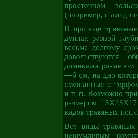
просторном воль
(например, с амадин
В природе травяные
дуплах разной глуби
весьма долгому сро
довольствуются о
домиками размером 
—б см, на дно котор
смешанные с торфом
и т. п. Возможно пр
размером 15Х25Х17 
видов травяных попу
Все виды травяных 
нешумливым комна