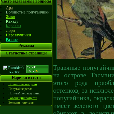
Часто задаваемые вопросы
Ара
Волнистые попугайчики
Жако
Какаду
Кореллы
Лори
Неразлучники
Разное
Реклама
Статистика страницы
Травяные попугайчи
на острове Тасман
Нарезки из сети
этого рода преоб
Волнистые попугаи
Попугай корелла
оттенков, за исключ
Попугай неразлучник
попугайчика, окраск
Говорящий попугай
Болезни попугаев
имеет зеленого цве
обитают в лесисты