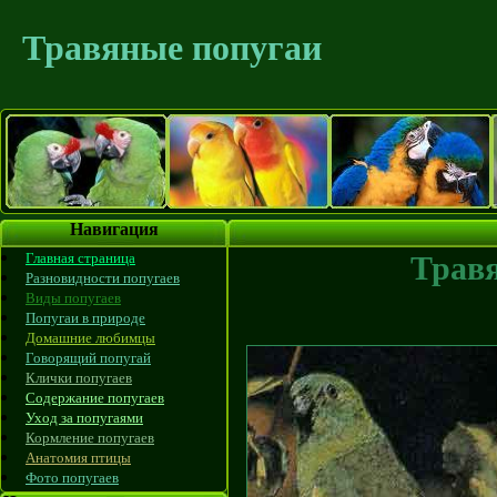
Травяные попугаи
Навигация
Главная страница
Трав
Разновидности попугаев
Виды попугаев
Попугаи в природе
Домашние любимцы
Говорящий попугай
Клички попугаев
Содержание попугаев
Уход за попугаями
Кормление попугаев
Анатомия птицы
Фото попугаев