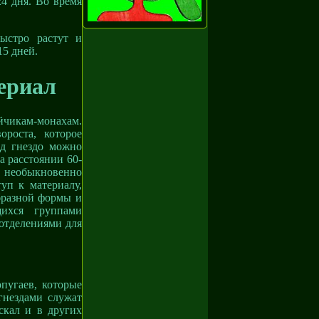
24 дня. Во время
ыстро растут и
15 дней.
ериал
айчикам-монахам.
роста, которое
од гнездо можно
а расстоянии 60-
 необыкновенно
туп к материалу,
образной формы и
ихся группами
отделениями для
пугаев, которые
гнездами служат
скал и в других