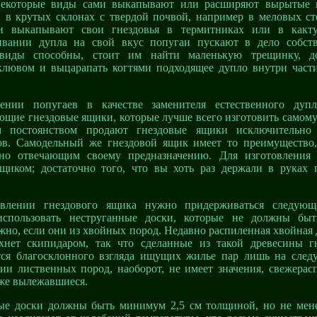
Некоторые виды сами выкапывают или расширяют вырытые 
 в крутых склонах с твердой почвой, например в меловых ст
и выкапывают свои гнездовья в термитниках или в какту
ивании дупла на свой вкус попугаи пускают в дело собст
 виды способны, стоит им найти маленькую трещинку, д
клювом и выцарапать когтями подходящее дупло внутри част
ении попугаев в качестве заменителя естественного дупл
ющие гнездовые ящики, которые лучше всего изготовить самому
м постоянством продают гнездовые ящики исключительно
ов. Самодельный же гнездовой ящик имеет то преимущество
чно отвечающим своему предназначению. Для изготовления
вщиком; достаточно того, что вы хоть раз держали в руках 
влении гнездового ящика нужно придерживаться следующе
использовать неструганные доски, которые не должны бы
жно, если они из хвойных пород. Недавно распиленная хвойная 
хнет скипидаром, так что сделанные из такой древесины г
тся благосклонного взгляда ищущих жилье пар лишь на сле
ии лиственных пород, наоборот, не имеет значения, свежерас
же вылежавшиеся.
ые доски должны быть минимум 2,5 см толщиной, но не мене