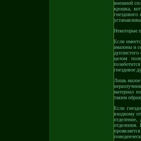
внешней сп
крошка, ко
гнездового 
устанавлива
Некоторые п
Если имеетс
амазоны и с
дуплистого 
целом поле
позаботится
гнездовое д
Лишь малое 
неразлучни
материал п
таким образ
Если гнезд
входному от
отделение,
отделения.
проявляетс
поведенческ