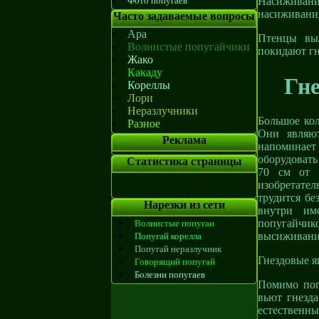
Фото попугаев
Насиживание
насиживания
Часто задаваемые вопросы
Ара
Птенцы выл
Волнистые попугайчики
покидают гн
Жако
Какаду
Гне
Кореллы
Лори
Неразлучники
Большое кол
Разное
Они являют
Реклама
напоминает
оборудовать
Статистика страницы
70 см от 
изобретател
трудится бе
Нарезки из сети
внутри им
попугайчико
Волнистые попугаи
высиживания
Попугай корелла
Попугай неразлучник
Гнездовые я
Говорящий попугай
Болезни попугаев
Помимо поп
вьют гнезд
естественны