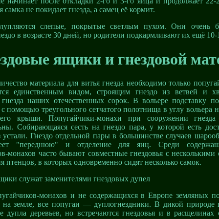
 начинает после откладки 2-го и 3-го яйца и продолжает 22-
 самка не покидает гнезда, а самец её кормит.
упляются слепые, покрытые светлым пухом. Они очень б
ездо в возрасте 30 дней, но родители подкармливают их ещё 10-
здовые ящики и гнездовой мат
ичество материала для витья гнезда необходимо только попуг
ся единственным видом, строящим гнездо из ветвей и хво
 гнезда наших отечественных сорок. В вольере подставку п
 с помощью треугольного сетчатого полотнища в углу вольера н
его крыши. Попугайчики-монахи при сооружении гнезда
ьны. Собирающаяся сесть на гнездо пара, у которой есть дос
з устали. Гнездо отдельной пары в большинстве случаев шаро
еет "переднюю" и отделение для яиц. Среди содержащ
в-монахов часто бывают совместные гнездовья с несколькими 
 птенцов, в которых одновременно сидят несколько самок.
щики служат заменителями гнездовых дупел
угайчиков-монахов и не содержащихся в Европе земляных по
а на земле, все попугаи — дуплогнездники. В дикой природе 
е дупла деревьев, но встречаются гнездовья и в расщелинах 