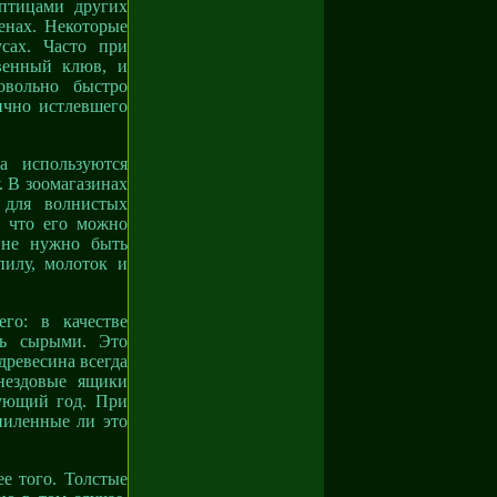
птицами других
енах. Некоторые
сах. Часто при
венный клюв, и
овольно быстро
ично истлевшего
а используются
. В зоомагазинах
 для волнистых
, что его можно
 не нужно быть
пилу, молоток и
го: в качестве
ть сырыми. Это
древесина всегда
нездовые ящики
дующий год. При
пиленные ли это
е того. Толстые