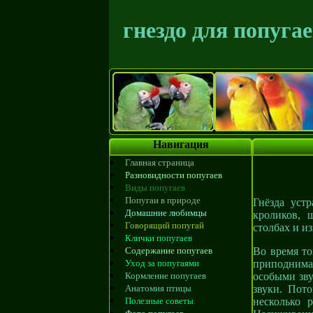
гнездо для попуга
Навигация
Главная страница
Разновидности попугаев
Виды попугаев
Попугаи в природе
Гнёзда уст
Домашние любимцы
кроликов, 
Говорящий попугай
столбах и и
Клички попугаев
Содержание попугаев
Во время то
Уход за попугаями
приподнима
Кормление попугаев
особыми зву
Анатомия птицы
звуки. Пот
Полезные советы
несколько 