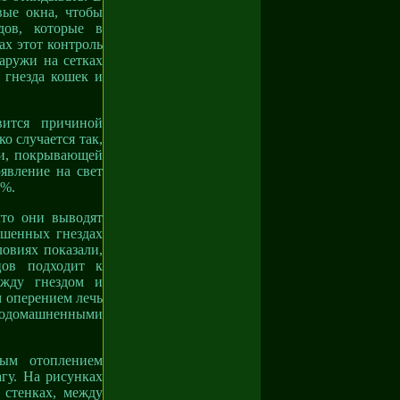
вые окна, чтобы
дов, которые в
х этот контроль
аружи на сетках
 гнезда кошек и
вится причиной
о случается так,
ки, покрывающей
явление на свет
0%.
что они выводят
ошенных гнездах
ловиях показали,
цов подходит к
ежду гнездом и
 оперением лечь
одомашненными
ным отоплением
гу. На рисунках
 стенках, между