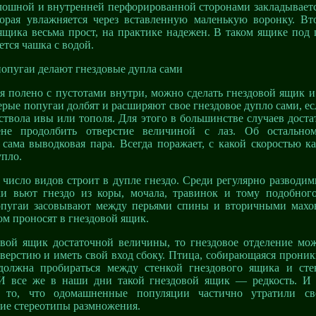
лошной и внутренней перфорированной сторонами закладываетс
торая увлажняется через вставленную маленькую воронку. Вт
ящика весьма прост, на практике надежен. В таком ящике под
ется чашка с водой.
опугаи делают гнездовые дупла сами
я полено с пустотами внутри, можно сделать гнездовой ящик и 
ерые попугаи долбят и расширяют свое гнездовое дупло сами, ес
ствола ивы или тополя. Для этого в большинстве случаев дост
не продолбить отверстие величиной с лаз. Об остальном
 сама выводковая пара. Всегда поражает, с какой скоростью 
упло.
число видов строит в дупле гнездо. Среди регулярно разводи
ки вьют гнездо из коры, мочала, травинок и тому подобног
опугаи засовывают между перьями спины и вторичными махо
ом проносят в гнездовой ящик.
овой ящик достаточной величины, то гнездовое отделение мо
верстию и иметь свой вход сбоку. Птица, собирающаяся проник
 должна пробираться между стенкой гнездового ящика и сте
 И все же в наши дни такой гнездовой ящик — редкость. И 
я то, что одомашненные популяции частично утратили св
ие стереотипы размножения.