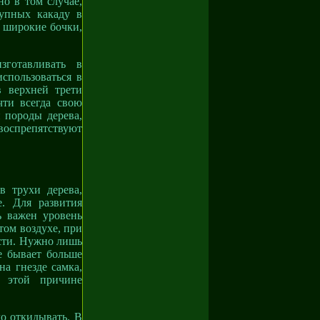
о в том случае,
рупных какаду в
в широкие бочки,
зготавливать в
спользоваться в
в верхней трети
чти всегда свою
 породы дерева,
воспрепятствуют
в трухи дерева,
. Для развития
ь важен уровень
том воздухе, при
сти. Нужно лишь
е бывает больше
на гнезде самка,
й этой причине
о откидывать. В