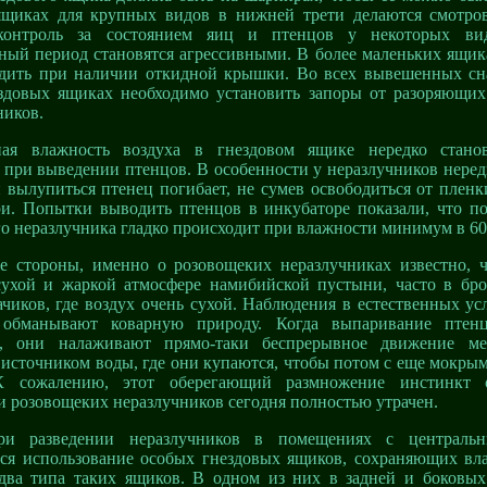
ящиках для крупных видов в нижней трети делаются смотро
 контроль за состоянием яиц и птенцов у некоторых ви
ый период становятся агрессивными. В более маленьких ящика
одить при наличии откидной крышки. Во всех вывешенных сн
ездовых ящиках необходимо установить запоры от разоряющих
ников.
ная влажность воздуха в гнездовом ящике нередко стано
при выведении птенцов. В особенности у неразлучников нередк
 вылупиться птенец погибает, не сумев освободиться от плен
ри. Попытки выводить птенцов в инкубаторе показали, что по
о неразлучника гладко происходит при влажности минимум в 6
е стороны, именно о розовощеких неразлучниках известно, 
сухой и жаркой атмосфере намибийской пустыни, часто в бр
чиков, где воздух очень сухой. Наблюдения в естественных ус
 обманывают коварную природу. Когда выпаривание птен
ю, они налаживают прямо-таки беспрерывное движение м
сточником воды, где они купаются, чтобы потом с еще мокрым
К сожалению, этот оберегающий размножение инстинкт 
 розовощеких неразлучников сегодня полностью утрачен.
ри разведении неразлучников в помещениях с централь
тся использование особых гнездовых ящиков, сохраняющих вла
два типа таких ящиков. В одном из них в задней и боковых