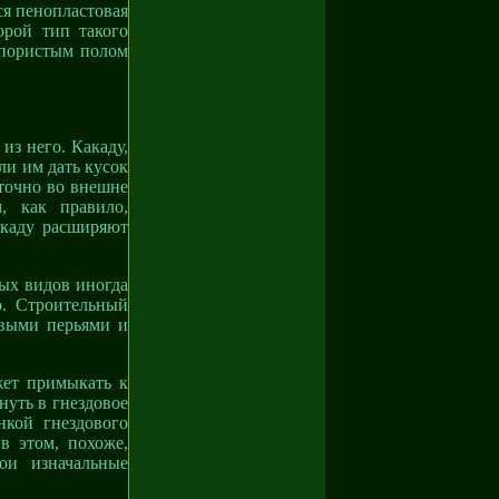
я пенопластовая
орой тип такого
 пористым полом
из него. Какаду,
ли им дать кусок
аточно во внешне
, как правило,
какаду расширяют
мых видов иногда
о. Строительный
выми перьями и
жет примыкать к
нуть в гнездовое
нкой гнездового
в этом, похоже,
ои изначальные