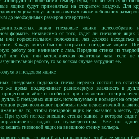
 изолируют от колебаний температуры, что весьма существенн
овые ящики будут применяться на открытом воздухе. Для к
ездового ящика могут использоваться также небольших размеро
ым до необходимых размеров отверстием.
длиннохвостых видов гнездовые ящики целесообразно и
ном формате. Независимо от того, будет ли гнездовой ящик и
ом или горизонтальном положении, лаз должен находиться 
тенки. Какаду могут быстро изгрызать гнездовые ящики. По
ную работу они начинают с лаза. Передняя стенка из твердой
дуб или бук, или металлическая окантовка лаза, если не 
азрушительной работе, то во всяком случае затруднят ее.
оздуха в гнездовом ящике
нных гнездовьях подложка гнезда нередко состоит из остатко
то же время поддерживает равномерную влажность в дупле
 процессов в яйце и особенно при появлении птенцов очен
 дупле. В гнездовых ящиках, используемых в вольерах на откры
тенцов редко возникают проблемы из-за недостаточной влажно
имание на то, чтобы гнездовой ящик не оказался в месте, гд
а. При сухой погоде внешние стенки ящика, в котором сидит 
 опрыскивается водой из пульверизатора. Уже по одно
но вешать гнездовой ящик на внешнюю стенку вольера.
здового ящика должна быть на шарнирах, чтобы ее можно был