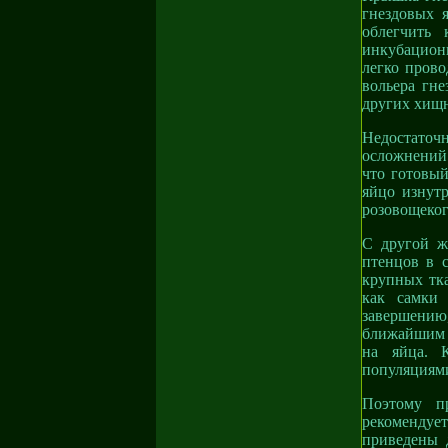
гнездовых 
облегчить
инкубационн
легко пров
вольера гн
других хищ
Недостаточ
осложнений 
что готовый
яйцо изнут
розовощеког
С другой ж
птенцов в 
крупных тка
как самки
завершени
ближайшим и
на яйца. 
популяциями
Поэтому п
рекомендуе
приведены 