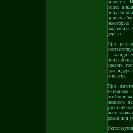
полостях. 
видов ниши
попугайчик
приспосабл
некоторые
выдолбить 
дерева.
При развед
соответству
с завидны
попугайчик
сделать то
краснодере
отвертку.
При изгото
материала 
особенно ва
немного па
удостаиваю
использован
доски или у
Используем