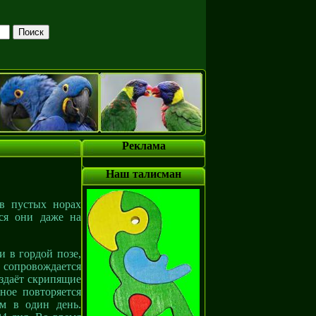
Реклама
Наш талисман
 в пустых норах
тся они даже на
и в гордой позе,
сопровождается
издаёт скрипящие
ное повторяется
ом в один день.