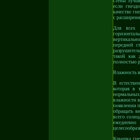
стены лучше
если гнезд
качестве гн
с расширенн
Для всех 
горизонталь
вертикальн
передней с
разрушитель
такой как 
полностью р
Влажность в
В естестве
которая в 
нормальных
влажности в
появлении п
обращать вн
всего солнц
ежедневно
целесообраз
Крышка гне