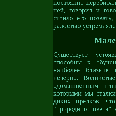
постоянно перебирал
ней, говорил и гов
стоило его позвать
радостью устремлялс
Мале
Существует устоя
способны к обучен
наиболее близкие 
неверно. Волнисты
одомашненным птиц
которыми мы сталкив
диких предков, чт
"природного цвета"