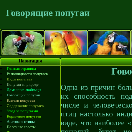
Говорящие попугаи
Навигация
Гов
Главная страница
Разновидности попугаев
Виды попугаев
Попугаи в природе
Одна из причин бол
Домашние любимцы
их способность по
Говорящий попугай
Клички попугаев
числе и человеческ
Содержание попугаев
Уход за попугаями
птиц настолько инди
Кормление попугаев
виде, что наиболее 
Анатомия птицы
Полезные советы
пожалуй, будет не