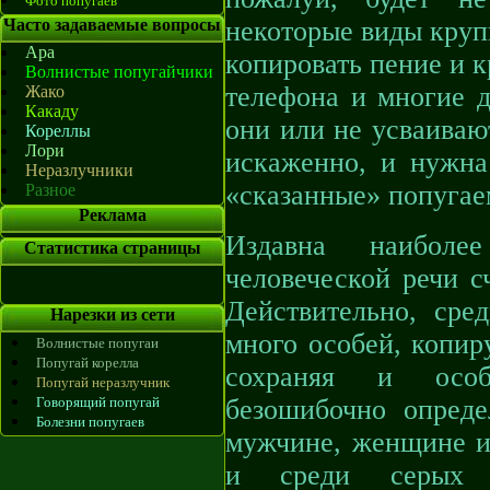
Фото попугаев
Часто задаваемые вопросы
некоторые виды круп
Ара
копировать пение и к
Волнистые попугайчики
телефона и многие д
Жако
Какаду
они или не усваиваю
Кореллы
Лори
искаженно, и нужна
Неразлучники
«сказанные» попугае
Разное
Реклама
Издавна наибол
Статистика страницы
человеческой речи с
Действительно, сре
Нарезки из сети
много особей, копир
Волнистые попугаи
Попугай корелла
сохраняя и особ
Попугай неразлучник
Говорящий попугай
безошибочно опред
Болезни попугаев
мужчине, женщине ил
и среди серых п