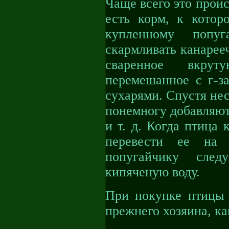
Чаще всего это проис
есть корм, к котор
купленному попуг
скармливать канарееч
сваренное вкру
перемешанное с г-з
сухарями. Спустя не
понемногу добавляют
и т. д. Когда птица
перевести ее на 
попугайчику след
кипяченую воду.
При покупке птицы 
прежнего хозяина, ка