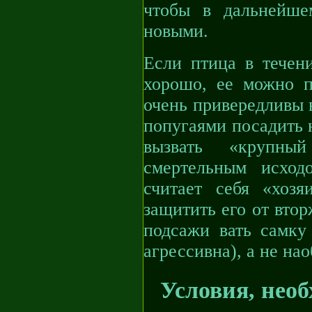
чтобы в дальнейше
новыми.
Если птица в течени
хорошо, ее можно п
очень привередливы в
попугаями посадить 
вызвать «крупны
смертельным исход
считает себя «хоз
защитить его от вто
подсажи вать самку 
агрессивна), а не нао
Условия, нео