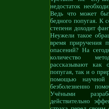
недостаток необход
Ведь что может быт
бедного попугая. К с
степени доходит фан
Неужели такое обра
время приручения п
опасений? На сегод
количество мет
рассказывают как 
попугая, так и о при
помощью научной 
безболезненно пом
Учёными разраб
действительно эфф
страха перед своим 