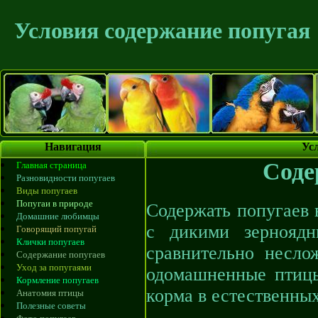
Условия содержание попугая
Навигация
Ус
Соде
Главная страница
Разновидности попугаев
Виды попугаев
Попугаи в природе
Содержать попугаев 
Домашние любимцы
с дикими зернояд
Говорящий попугай
Клички попугаев
сравнительно несл
Содержание попугаев
Уход за попугаями
одомашненные птицы
Кормление попугаев
корма в естественных
Анатомия птицы
Полезные советы