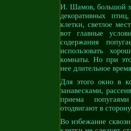
И. Шамов, большой з
декоративных птиц
клетки, светлое мес
вот главные услов
содержания попуг
использовать хоро
комнаты. Но при это
нее длительное врем
Для этого окно в к
занавесками, рассеи
приема попугаями
отодвигают в сторону
Во избежание сквозня
клетки не следует ст