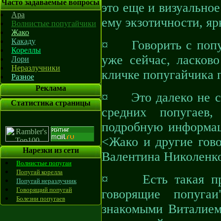
Часто задаваемые вопросы
это еще и визуально
Ара
ему экзотичности, я
Волнистые попугайчики
Жако
Какаду
¤ Говорить с попу
Кореллы
уже сейчас, ласков
Лори
Неразлучники
кличке попугайчика 
Разное
Реклама
¤ Это далеко не с
Статистика страницы
средних попугаев,
подробную информац
<Жако и другие гов
Нарезки из сети
Валентина Николенк
Волнистые попугаи
Попугай корелла
¤ Есть такая пре
Попугай неразлучник
Говорящий попугай
говорящие попуга
Болезни попугаев
знакомыми Виталием