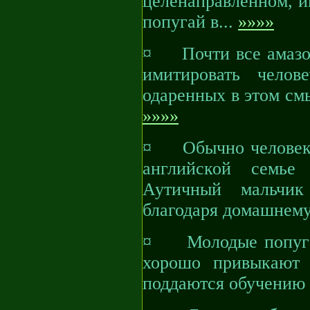
целенаправленном, и
попугай в...
»»»»
¤ Почти все амазон
имитировать чело
одаренных в этом см
»»»»
¤ Обычно человек у
английской семье
Аутичный мальчик
благодаря домашнем
¤ Молодые попугаи
хорошо привыкают 
поддаются обучению