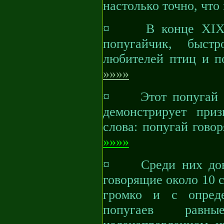
настолько точно, что
¤ В конце XIX в.
попугайчик, быст
любителей птиц и п
»»»»
¤ Этот попугай им
демонстрирует при
слова: попугай гово
»»»»
¤ Среди них довол
говорящие около 10 с
громко и с опред
попугаев равн