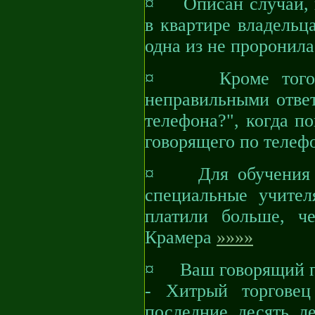
¤ Описан случай, к
в квартире владельц
одна из не проронила
¤ Кроме того, в 
неправильными ответ
телефона?", когда п
говорящего по телеф
¤ Для обучения п
специальные учител
платили больше, ч
Крамера
»»»»
¤ Ваш говорящий поп
- Хитрый торгове
последние десять л