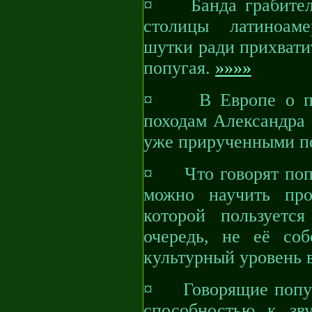
¤ Банда грабителей
столицы латиноаме
шутки ради прихвати
попугая.
»»»»
¤ В Европе о попу
походам Александра 
уже прирученными п
¤ Что говорят попу
можно научить про
которой пользуется
очередь, не её со
культурный уровень 
¤ Говорящие попуга
способностью к зв