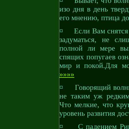
¤ Бывает, что волни
изо дня в день тверд
его мнению, птица д
¤ Если Вам снятся г
задуматься, не сл
полной ли мере вып
спящих попугаев озн
мир и покой.Для мо
»»»»
¤ Говорящий волнис
не таким уж редким
Что мелкие, что кру
уровень развития до
¤ С падением Рима