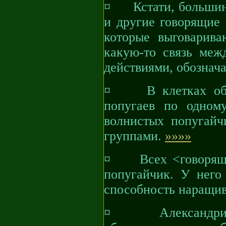
¤ Кстати, большинст
и другие говорящие 
которые выговарива
какую-то связь ме
действиями, обозна
¤ В клетках обыч
попугаев по одном
волнистых попугайч
группами.
»»»»
¤ Всех <говорящих
попугайчик. У него
способность наращив
¤ Александрийск