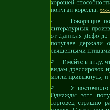
хорошей способности
попугаи корелла.
»»»
¤ Говорящие попуг
литературных произ
от Даниэля Дефо до
попугаев держали 
священными птицами 
¤ Имейте в виду, чт
видам дрессировок н
могли привыкнуть, и
¤ У восточного то
Однажды этот попу
торговец страшно ра
голове. С этих пор п