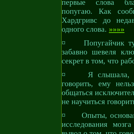
первые слова бла
попугаю. Как сооб
Хардгривс до неда
одного слова.
»»»»
¤ Попугайчик тут 
забавно шевеля кл
секрет в том, что ра
¤ Я слышала, что
говорить, ему нель
общаться исключител
не научиться говорить
¤ Опыты, основанн
исследования мозга
вывод о том, что гов