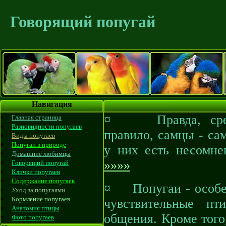
Говорящий попугай
Навигация
¤ Правда, среди 
Главная страница
Разновидности попугаев
правило, самцы - са
Виды попугаев
Попугаи в природе
у них есть несомне
Домашние любимцы
»»»»
Говорящий попугай
Клички попугаев
Содержание попугаев
¤ Попугаи - особен
Уход за попугаями
Кормление попугаев
чувствительные п
Анатомия птицы
общения. Кроме того
Фото попугаев