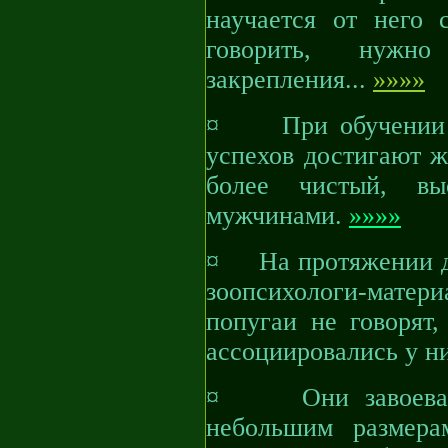
научается от него 
говорить, нужн
закрепления...
»»»»
¤ При обучении в
успехов достигают ж
более чистый, в
мужчинами.
»»»»
¤ На протяжении дес
зоопсихологи-матер
попугаи не говорят,
ассоциировались у н
¤ Они завоевали 
небольшим размера