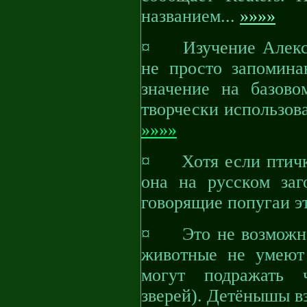
названием...
»»»»
¤ Изучение Алекса 
не просто запомина
значение на базово
творчески использов
»»»»
¤ Хотя если птичка
она на русском за
говорящие попугаи э
¤ Это не возможно,
животные не умеют
могут подражать ч
зверей). Детёнышы в