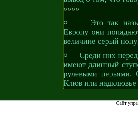
»»»»
¤ Это так называ
Европу они попадают
величине серый попуг
¤ Среди них нередк
имеют длинный ступ
рулевыми перьями. 
Клюв или надклювье 
Сайт упра