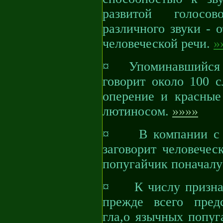
развитой голосов
различного звуки - 
человеческой речи.
»
¤ Упоминавшийся в
говорит около 100 с
оперение и красные 
лютиносом.
»»»»
¤ В компании с др
заговорит человечес
попугайчик поначалу
¤ К числу признан
прежде всего пред
гла,о язычных попуг