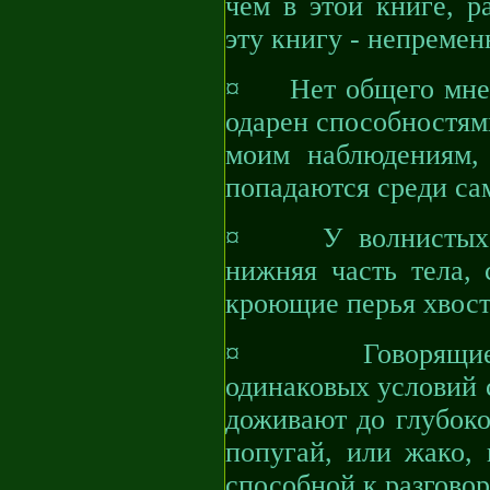
чем в этой книге, р
эту книгу - непремен
¤ Нет общего мнени
одарен способностям
моим наблюдениям,
попадаются среди са
¤ У волнистых по
нижняя часть тела, 
кроющие перья хвост
¤ Говорящие по
одинаковых условий 
доживают до глубоко
попугай, или жако, 
способной к разгово