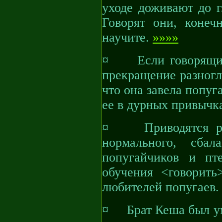
уходе доживают до г
Говорят они, конеч
научите.
»»»»
¤ Если говорящий 
прекращение разногл
что она завела попуг
ее в дурных привычк
¤ Приводятся раз
нормального, сбал
попугайчиков и пт
обучения <говорить
любителей попугаев
¤ Брат Кеша был умн