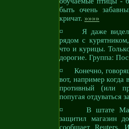
обучаемые птицы - б
быть очень забавн
кричат.
»»»»
¤ Я даже видел ка
рядом с курятником,
что и курицы. Тольк
дорогие. Группа: По
¤ Конечно, говорящи
вот, например когда 
противный (или пр
попугая отдуваться з
¤ В штате Массач
защитил магазин д
сообщает Reuters. 