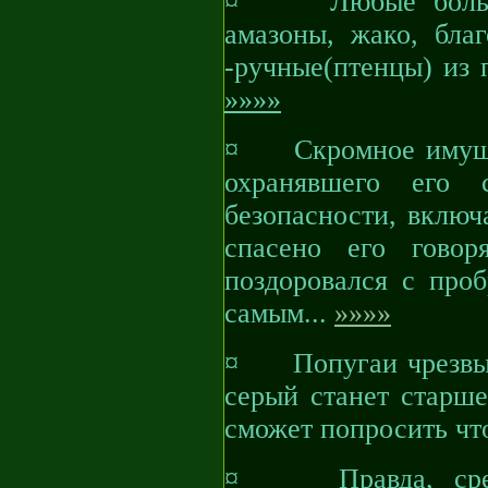
¤ Любые большие 
амазоны, жако, бла
-ручные(птенцы) из 
»»»»
¤ Скромное имущес
охранявшего его
безопасности, вклю
спасено его говор
поздоровался с про
самым...
»»»»
¤ Попугаи чрезвыч
серый станет старше
сможет попросить что
¤ Правда, среди 