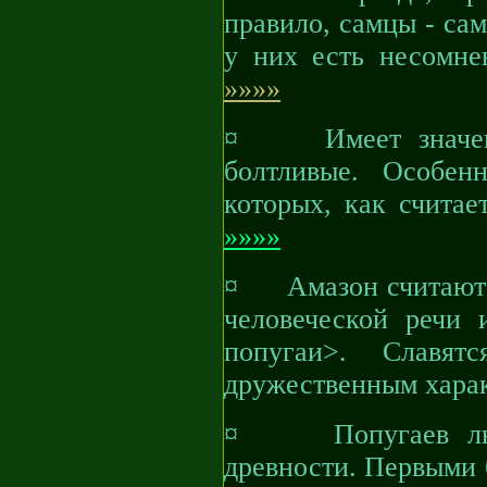
правило, самцы - са
у них есть несомне
»»»»
¤ Имеет значение
болтливые. Особен
которых, как считае
»»»»
¤ Амазон считаютс
человеческой речи 
попугаи>. Cлавят
дружественным хара
¤ Попугаев люди
древности. Первыми 